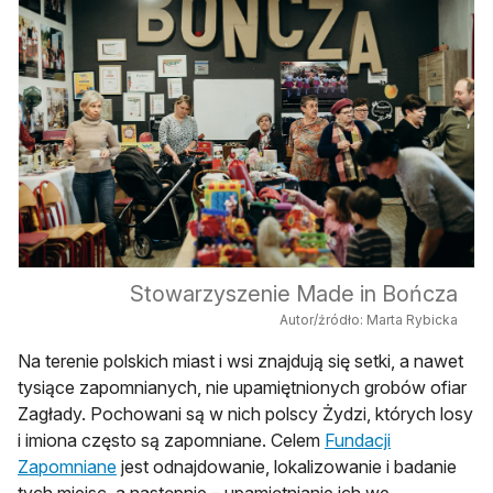
Stowarzyszenie Made in Bończa
Autor/źródło: Marta Rybicka
Na terenie polskich miast i wsi znajdują się setki, a nawet
tysiące zapomnianych, nie upamiętnionych grobów ofiar
Zagłady. Pochowani są w nich polscy Żydzi, których losy
i imiona często są zapomniane. Celem
Fundacji
otwiera się w nowej karcie
Zapomniane
jest odnajdowanie, lokalizowanie i badanie
tych miejsc, a następnie – upamiętnianie ich we