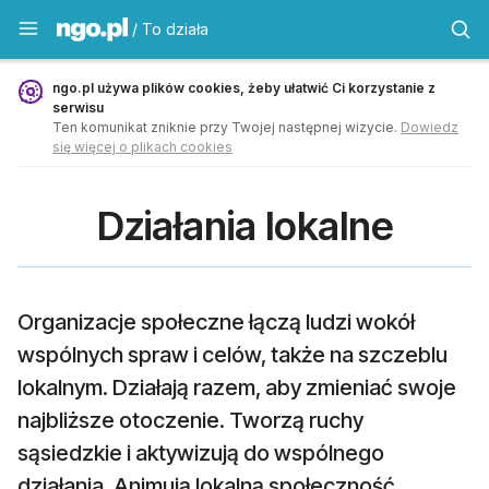
To działa - ngo.pl
/ To działa
ngo.pl używa plików cookies, żeby ułatwić Ci korzystanie z
serwisu
Ten komunikat zniknie przy Twojej następnej wizycie.
Dowiedz
się więcej o plikach cookies
Działania lokalne
Organizacje społeczne łączą ludzi wokół
wspólnych spraw i celów, także na szczeblu
lokalnym. Działają razem, aby zmieniać swoje
najbliższe otoczenie. Tworzą ruchy
sąsiedzkie i aktywizują do wspólnego
działania. Animują lokalną społeczność,