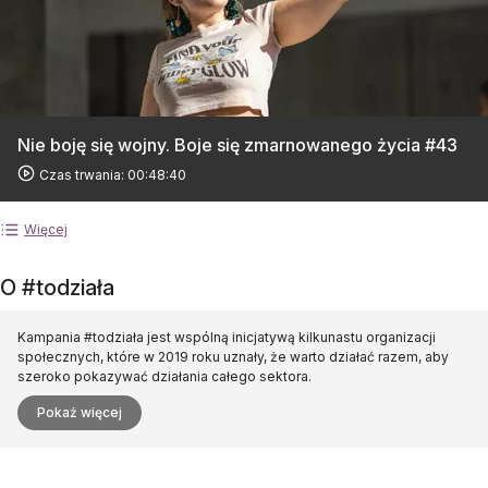
Nie boję się wojny. Boje się zmarnowanego życia #43
Czas trwania: 00:48:40
Więcej
O #todziała
Kampania #todziała jest wspólną inicjatywą kilkunastu organizacji
społecznych, które w 2019 roku uznały, że warto działać razem, aby
szeroko pokazywać działania całego sektora.
Pokaż więcej