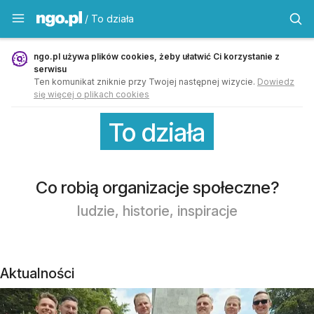
To działa - ngo.pl
/ To działa
ngo.pl używa plików cookies, żeby ułatwić Ci korzystanie z
serwisu
Ten komunikat zniknie przy Twojej następnej wizycie.
Dowiedz
się więcej o plikach cookies
To działa
Co robią organizacje społeczne?
ludzie, historie, inspiracje
Aktualności